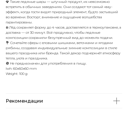
💎 Такие ледяные шары — штучный продукт, их невозможно
встретить в обычных заведениях. Они создают тот самый «вау-
эффект», когда гости видят природный элемент, будто застывший
во времени. Восторг, внимание и ощущение волшебства
гарантированы.
❄️ Лёд сохраняет форму до 4 часов, доставляется в термоупаковке, а
доставка — от 30 минут. Всё продумано, чтобы ледяные
композиции сохранили безупречный вид до момента подачи.
💐 Сочетайте сферы с еловыми шишками, веточками и ягодами
рябины, создавая индивидуальные зимние композиции в стиле
вашего праздника или бренда. Такой декор подчеркнёт атмосферу
тепла, уюта и праздника.
🚫 Не предназначен для употребления в пищу.
lwh: 60x60x60 mm
Weight: 100 g
Рекомендации