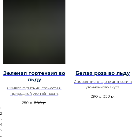
Зеленая гортензия во
Белая роза во льду
льду
Символ чистоты, элегантности и
утончённого вкуса.
Символ гармонии, свежести и
природной утончённости.
290
р.
350
р.
250
р.
300
р.
1
2
3
4
5
...