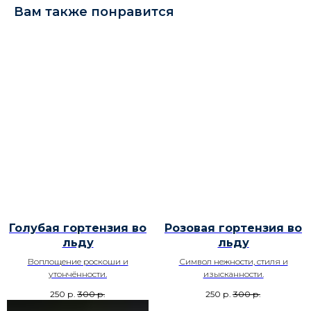
Вам также понравится
Голубая гортензия во
Розовая гортензия во
льду
льду
Воплощение роскоши и
Символ нежности, стиля и
утончённости.
изысканности.
250
р.
300
р.
250
р.
300
р.