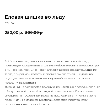
Еловая шишка во льду
COLDY
250,00
р.
300,00
р.
КУПИТЬ
✨ Живая шишка, замороженная в кристально чистой воде,
превращает оформление стола или welcome-зоны в атмосферную
зимнюю композицию. Такой элемент декора создаёт ощущение
тепла, природной красоты и премиального стиля — идеально
подходит для новогодних мероприятий, зимних фотозон и
праздничных витрин.
🧊 Каждый шар создаётся вручную, из идеально прозрачного льда,
с безупречной формой и гладкой поверхностью. Он эффектно
смотрится в прозрачных вазах, на подносах с напитками, в зоне
подачи или на фуршетных столах, добавляя пространству
естественность и зимний акцент.