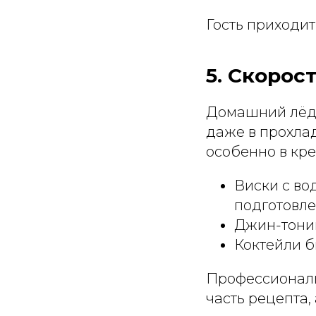
Гость приходит
5. Скорос
Домашний лёд, 
даже в прохлад
особенно в кре
Виски с во
подготовл
Джин-тоник
Коктейли б
Профессиональ
часть рецепта,