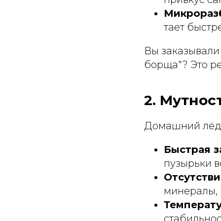
Микрораз
тает быстр
Вы заказывали 
борща"? Это ре
2. Мутнос
Домашний лёд 
Быстрая з
пузырьки в
Отсутств
минералы, 
Температу
стабильнос