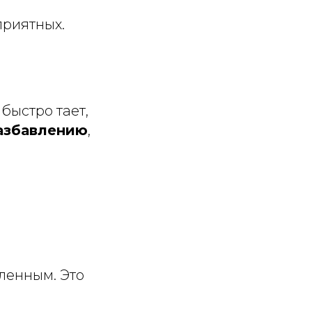
приятных.
быстро тает,
азбавлению
,
о
ленным. Это