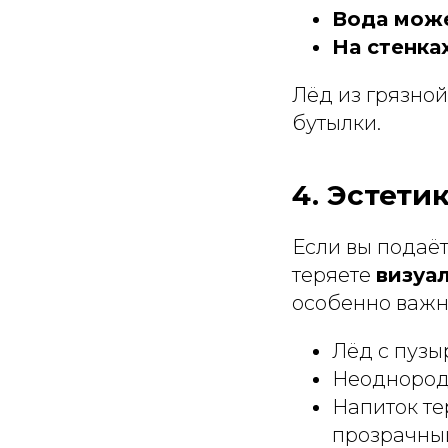
Вода може
На стенка
Лёд из грязной
бутылки.
4. Эстети
Если вы подаёт
теряете
визуа
особенно важн
Лёд с пуз
Неоднород
Напиток те
прозрачны