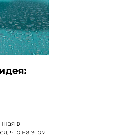
идея:
нная в
я, что на этом