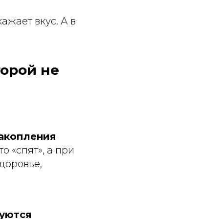
ажает вкус. А в
торой не
накопления
о «спят», а при
доровье,
зуются