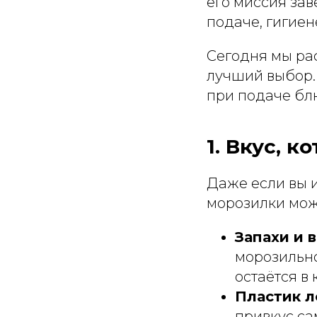
его миссия зав
подаче, гигиен
Сегодня мы ра
лучший выбор. 
при подаче бл
1. Вкус, к
Даже если вы 
морозилки мож
Запахи и 
морозильно
остаётся в 
Пластик л
привкус са