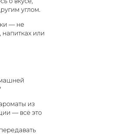
ь о вкусе,
другим углом.
ки — не
, напитках или
омашней
?
 ароматы из
ции — всё это
 передавать