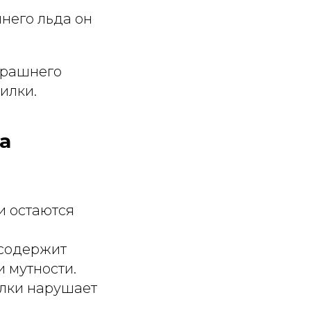
шнего льда он
черашнего
илки.
а
ри остаются
 содержит
 мутности.
илки нарушает