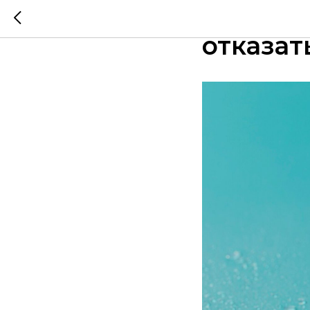
Лёд из 
отказат