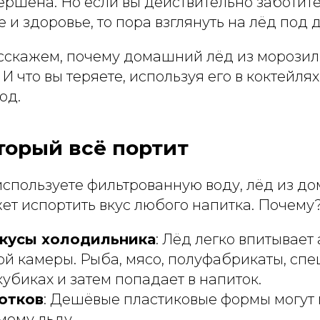
ершена. Но если вы действительно заботитес
е и здоровье, то пора взглянуть на лёд под 
сскажем, почему домашний лёд из морозил
И что вы теряете, используя его в коктейлях
юд.
оторый всё портит
используете фильтрованную воду, лёд из д
ет испортить вкус любого напитка. Почему
вкусы холодильника
: Лёд легко впитывает
й камеры. Рыба, мясо, полуфабрикаты, спе
кубиках и затем попадает в напиток.
отков
: Дешёвые пластиковые формы могут
мому льду.