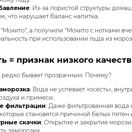
бавление
: Из-за пористой структуры дома
ее, что нарушает баланс напитка.
"Мохито", а получили "Мохито с нотками в
альность при использовании льда из мороз
ть = признак низкого качеств
редко бывает прозрачным. Почему?
аморозка
: Вода не успевает «осесть», внут
оздуха и примеси.
ие фильтрации
: Даже фильтрованная вода
которые становятся причиной белых пятен и
рные скачки
: Открытие и закрытие мороз
ть заморозки.