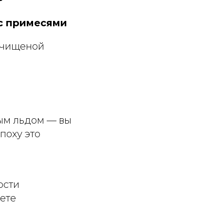
 с примесями
нечищеной
тым льдом — вы
эпоху это
ости
ете