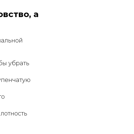
вство, а
иальной
бы убрать
упенчатую
го
лотность