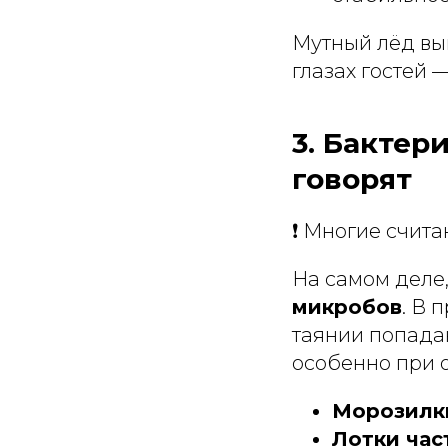
Мутный лёд выг
глазах гостей 
3. Бактер
говорят
❗ Многие счита
На самом деле,
микробов
. В 
таянии попадаю
особенно при 
Морозилк
Лотки час