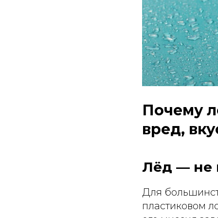
Почему л
вред, вку
Лёд — не 
Для большинст
пластиковом ло